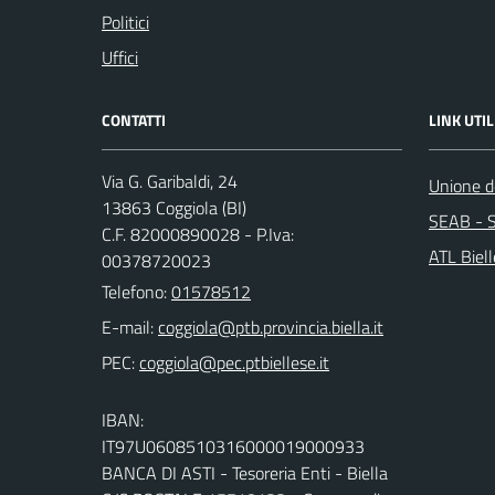
Politici
Uffici
CONTATTI
LINK UTIL
Via G. Garibaldi, 24
Unione de
13863 Coggiola (BI)
SEAB - S
C.F. 82000890028 - P.Iva:
ATL Biel
00378720023
Telefono:
01578512
E-mail:
PEC:
IBAN:
IT97U0608510316000019000933
BANCA DI ASTI - Tesoreria Enti - Biella