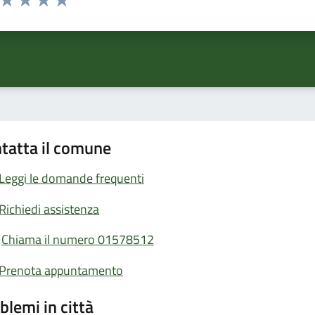
ta 1 stelle su 5
Valuta 2 stelle su 5
Valuta 3 stelle su 5
Valuta 4 stelle su 5
Valuta 5 stelle su 5
tatta il comune
Leggi le domande frequenti
Richiedi assistenza
Chiama il numero 01578512
Prenota appuntamento
blemi in città