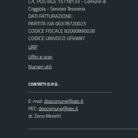
C/C POSTALE 15718133 - Comune di
Coggiola - Servizio Tesoreria
DATI FATTURAZIONE:
PARTITA IVA 00378720023
CODICE FISCALE 82000890028
CODICE UNIVOCO UF6W87
URP
Uffici e orari
Numeri utili
CONTATTI D.P.O.
E-mail:
PEC:
dr. Zeno Moretti