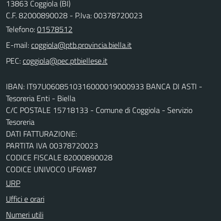
13863 Coggiola (BI)
C.F. 82000890028 - P.Iva: 00378720023
Telefono:
01578512
E-mail:
PEC:
IBAN: IT97U0608510316000019000933 BANCA DI ASTI -
Tesoreria Enti - Biella
C/C POSTALE 15718133 - Comune di Coggiola - Servizio
Tesoreria
DATI FATTURAZIONE:
PARTITA IVA 00378720023
CODICE FISCALE 82000890028
CODICE UNIVOCO UF6W87
URP
Uffici e orari
Numeri utili