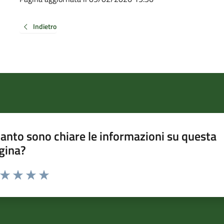
Indietro
anto sono chiare le informazioni su questa
gina?
a da 1 a 5 stelle la pagina
ta 1 stelle su 5
Valuta 2 stelle su 5
Valuta 3 stelle su 5
Valuta 4 stelle su 5
Valuta 5 stelle su 5