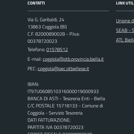
CONTATTI
LINK UTIL
Via G. Garibaldi, 24
Unione de
13863 Coggiola (BI)
SEAB - S
C.F. 82000890028 - P.Iva:
ATL Biel
00378720023
Telefono:
01578512
E-mail:
PEC:
IBAN:
IT97U0608510316000019000933
BANCA DI ASTI - Tesoreria Enti - Biella
C/C POSTALE 15718133 - Comune di
Coggiola - Servizio Tesoreria
DATI FATTURAZIONE:
PARTITA IVA 00378720023