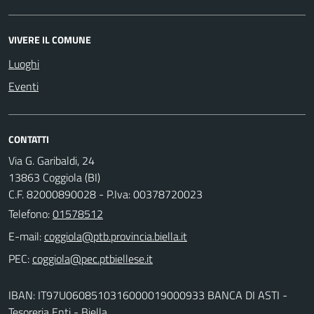
VIVERE IL COMUNE
Luoghi
Eventi
CONTATTI
Via G. Garibaldi, 24
13863 Coggiola (BI)
C.F. 82000890028 - P.Iva: 00378720023
Telefono:
01578512
E-mail:
PEC:
IBAN: IT97U0608510316000019000933 BANCA DI ASTI -
Tesoreria Enti - Biella