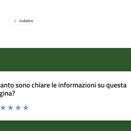
Indietro
anto sono chiare le informazioni su questa
gina?
a da 1 a 5 stelle la pagina
ta 1 stelle su 5
Valuta 2 stelle su 5
Valuta 3 stelle su 5
Valuta 4 stelle su 5
Valuta 5 stelle su 5