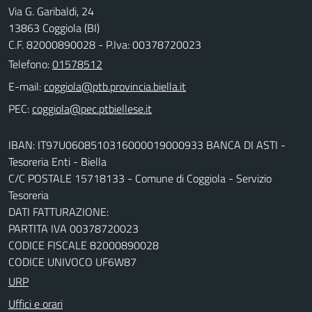
Via G. Garibaldi, 24
13863 Coggiola (BI)
C.F. 82000890028 - P.Iva: 00378720023
Telefono:
01578512
E-mail:
PEC:
IBAN: IT97U0608510316000019000933 BANCA DI ASTI -
Tesoreria Enti - Biella
C/C POSTALE 15718133 - Comune di Coggiola - Servizio
Tesoreria
DATI FATTURAZIONE:
PARTITA IVA 00378720023
CODICE FISCALE 82000890028
CODICE UNIVOCO UF6W87
URP
Uffici e orari