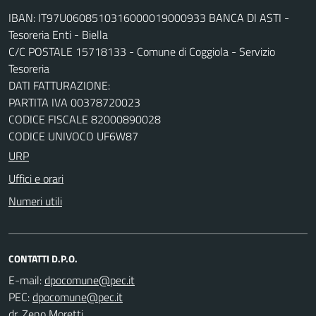
IBAN: IT97U0608510316000019000933 BANCA DI ASTI -
Tesoreria Enti - Biella
C/C POSTALE 15718133 - Comune di Coggiola - Servizio
Tesoreria
DATI FATTURAZIONE:
PARTITA IVA 00378720023
CODICE FISCALE 82000890028
CODICE UNIVOCO UF6W87
URP
Uffici e orari
Numeri utili
CONTATTI D.P.O.
E-mail:
PEC:
dr. Zeno Moretti